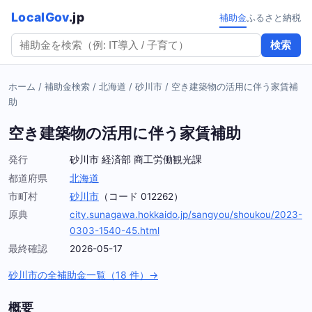
LocalGov
.jp
補助金
ふるさと納税
検索
ホーム
/
補助金検索
/
北海道
/
砂川市
/
空き建築物の活用に伴う家賃補
助
空き建築物の活用に伴う家賃補助
発行
砂川市 経済部 商工労働観光課
都道府県
北海道
市町村
砂川市
（コード 012262）
原典
city.sunagawa.hokkaido.jp/sangyou/shoukou/2023-
0303-1540-45.html
最終確認
2026-05-17
砂川市の全補助金一覧（18 件）→
概要