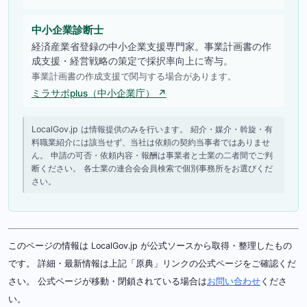
中小企業診断士
経済産業省登録の中小企業支援専門家。事業計画書の作
成支援・経営戦略の策定で採択率向上に寄与。
事業計画書の作成支援で関与する場合があります。
ミラサポplus（中小企業庁） ↗
LocalGov.jp は情報提供のみを行います。 紹介・媒介・斡旋・有
料職業紹介には該当せず、当社は依頼の契約当事者ではありませ
ん。 申請の可否・依頼内容・報酬は事業者と士業の二者間でご判
断ください。 各士業の連合会会員検索で個別事務所をお選びくだ
さい。
このページの情報は LocalGov.jp が公式ソースから取得・整理したもの
です。 詳細・最新情報は上記「原典」リンクの公式ページをご確認くだ
さい。 公式ページが移動・閉鎖されている場合は
お問い合わせ
くださ
い。