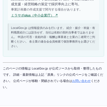
成支援・経営戦略の策定で採択率向上に寄与。
事業計画書の作成支援で関与する場合があります。
ミラサポplus（中小企業庁） ↗
LocalGov.jp は情報提供のみを行います。 紹介・媒介・斡旋・有
料職業紹介には該当せず、当社は依頼の契約当事者ではありませ
ん。 申請の可否・依頼内容・報酬は事業者と士業の二者間でご判
断ください。 各士業の連合会会員検索で個別事務所をお選びくだ
さい。
このページの情報は LocalGov.jp が公式ソースから取得・整理したもの
です。 詳細・最新情報は上記「原典」リンクの公式ページをご確認くだ
さい。 公式ページが移動・閉鎖されている場合は
お問い合わせ
くださ
い。