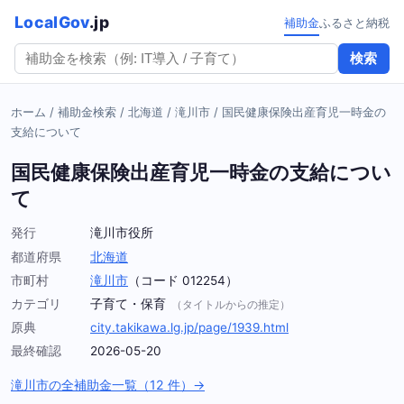
LocalGov
.jp
補助金
ふるさと納税
検索
ホーム
/
補助金検索
/
北海道
/
滝川市
/
国民健康保険出産育児一時金の
支給について
国民健康保険出産育児一時金の支給につい
て
発行
滝川市役所
都道府県
北海道
市町村
滝川市
（コード 012254）
カテゴリ
子育て・保育
（タイトルからの推定）
原典
city.takikawa.lg.jp/page/1939.html
最終確認
2026-05-20
滝川市の全補助金一覧（12 件）→