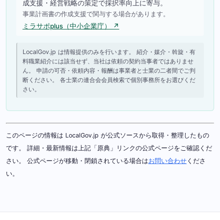
成支援・経営戦略の策定で採択率向上に寄与。
事業計画書の作成支援で関与する場合があります。
ミラサポplus（中小企業庁） ↗
LocalGov.jp は情報提供のみを行います。 紹介・媒介・斡旋・有
料職業紹介には該当せず、当社は依頼の契約当事者ではありませ
ん。 申請の可否・依頼内容・報酬は事業者と士業の二者間でご判
断ください。 各士業の連合会会員検索で個別事務所をお選びくだ
さい。
このページの情報は LocalGov.jp が公式ソースから取得・整理したもの
です。 詳細・最新情報は上記「原典」リンクの公式ページをご確認くだ
さい。 公式ページが移動・閉鎖されている場合は
お問い合わせ
くださ
い。