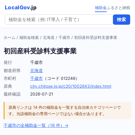
LocalGov
.jp
補助金
ふるさと納税
検索
ホーム
/
補助金検索
/
北海道
/
千歳市
/
初回産科受診料支援事業
初回産科受診料支援事業
発行
千歳市
都道府県
北海道
市町村
千歳市
（コード 012246）
原典
city.chitose.lg.jp/c20/1002643/index.html
最終確認
2026-07-21
原典リンクは 14 件の補助金を一覧する自治体カテゴリページで
す。当該補助金の専用ページではない場合があります。
千歳市の全補助金一覧（16 件）→