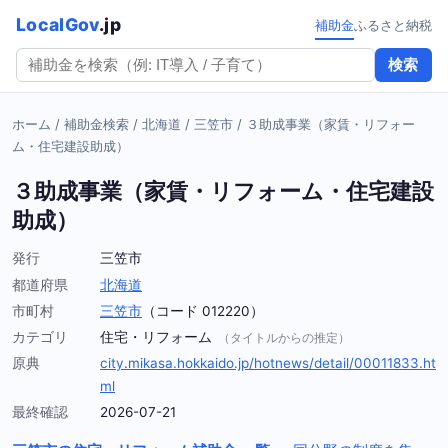
LocalGov
.jp
補助金
ふるさと納税
検索
ホーム
/
補助金検索
/
北海道
/
三笠市
/
３助成事業（家賃・リフォー
ム・住宅建設助成）
３助成事業（家賃・リフォーム・住宅建設
助成）
発行
三笠市
都道府県
北海道
市町村
三笠市
（コード 012220）
カテゴリ
住宅・リフォーム
（タイトルからの推定）
原典
city.mikasa.hokkaido.jp/hotnews/detail/00011833.ht
ml
最終確認
2026-07-21