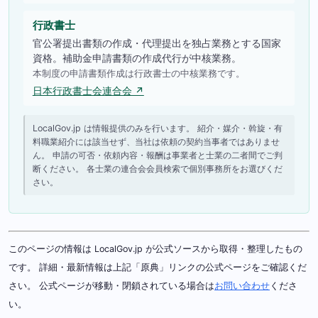
行政書士
官公署提出書類の作成・代理提出を独占業務とする国家
資格。補助金申請書類の作成代行が中核業務。
本制度の申請書類作成は行政書士の中核業務です。
日本行政書士会連合会 ↗
LocalGov.jp は情報提供のみを行います。 紹介・媒介・斡旋・有
料職業紹介には該当せず、当社は依頼の契約当事者ではありませ
ん。 申請の可否・依頼内容・報酬は事業者と士業の二者間でご判
断ください。 各士業の連合会会員検索で個別事務所をお選びくだ
さい。
このページの情報は LocalGov.jp が公式ソースから取得・整理したもの
です。 詳細・最新情報は上記「原典」リンクの公式ページをご確認くだ
さい。 公式ページが移動・閉鎖されている場合は
お問い合わせ
くださ
い。