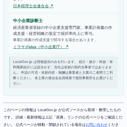
日本税理士会連合会 ↗
中小企業診断士
経済産業省登録の中小企業支援専門家。事業計画書の作
成支援・経営戦略の策定で採択率向上に寄与。
事業計画書の作成支援で関与する場合があります。
ミラサポplus（中小企業庁） ↗
LocalGov.jp は情報提供のみを行います。 紹介・媒介・斡旋・有
料職業紹介には該当せず、当社は依頼の契約当事者ではありませ
ん。 申請の可否・依頼内容・報酬は事業者と士業の二者間でご判
断ください。 各士業の連合会会員検索で個別事務所をお選びくだ
さい。
このページの情報は LocalGov.jp が公式ソースから取得・整理したもの
です。 詳細・最新情報は上記「原典」リンクの公式ページをご確認くだ
さい。 公式ページが移動・閉鎖されている場合は
お問い合わせ
くださ