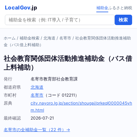
LocalGov
.jp
補助金
ふるさと納税
検索
ホーム
/
補助金検索
/
北海道
/
名寄市
/
社会教育関係団体活動推進補助
金（バス借上料補助）
社会教育関係団体活動推進補助金（バス借
上料補助）
発行
名寄市教育部社会教育課
都道府県
北海道
市町村
名寄市
（コード 012211）
原典
city.nayoro.lg.jp/section/shougai/prkeql0000045yh
m.html
最終確認
2026-07-21
名寄市の全補助金一覧（22 件）→