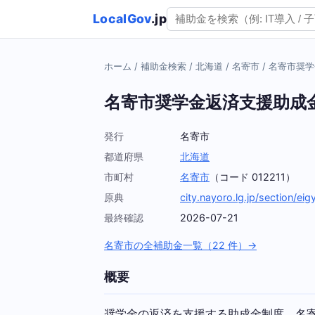
LocalGov
.jp
ホーム
/
補助金検索
/
北海道
/
名寄市
/
名寄市奨学
名寄市奨学金返済支援助成
発行
名寄市
都道府県
北海道
市町村
名寄市
（コード 012211）
原典
city.nayoro.lg.jp/section/e
最終確認
2026-07-21
名寄市の全補助金一覧（22 件）→
概要
奨学金の返済を支援する助成金制度。名