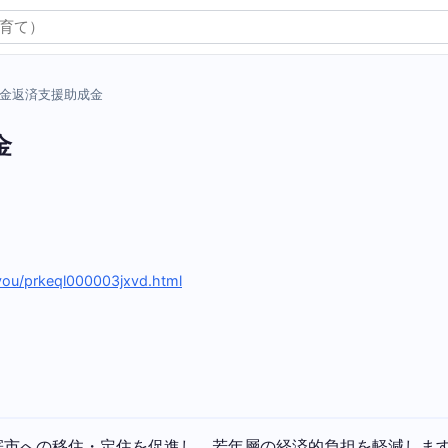
金返済支援助成金
金
igyou/prkeql000003jxvd.html
寄市への移住・定住を促進し、若年層の経済的負担を軽減しま