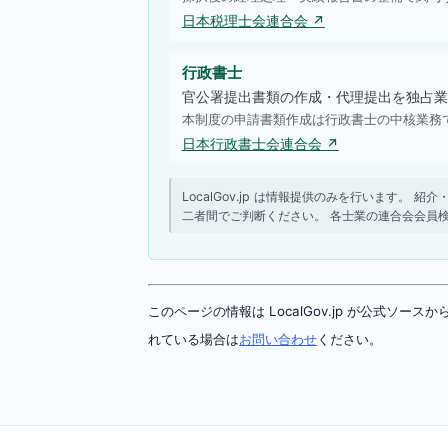
日本税理士会連合会 ↗
行政書士
官公署提出書類の作成・代理提出を独占業
本制度の申請書類作成は行政書士の中核業務
日本行政書士会連合会 ↗
LocalGov.jp は情報提供のみを行います
二者間でご判断ください。 各士業の連合会会員
このページの情報は LocalGov.jp が公式
れている場合は
お問い合わせ
ください。