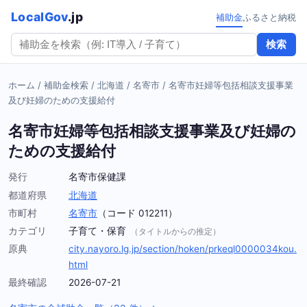
LocalGov
.jp
補助金
ふるさと納税
検索
ホーム
/
補助金検索
/
北海道
/
名寄市
/
名寄市妊婦等包括相談支援事業
及び妊婦のための支援給付
名寄市妊婦等包括相談支援事業及び妊婦の
ための支援給付
発行
名寄市保健課
都道府県
北海道
市町村
名寄市
（コード 012211）
カテゴリ
子育て・保育
（タイトルからの推定）
原典
city.nayoro.lg.jp/section/hoken/prkeql0000034kou.
html
最終確認
2026-07-21