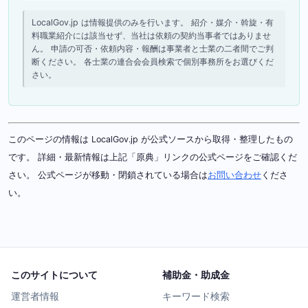
LocalGov.jp は情報提供のみを行います。 紹介・媒介・斡旋・有
料職業紹介には該当せず、当社は依頼の契約当事者ではありませ
ん。 申請の可否・依頼内容・報酬は事業者と士業の二者間でご判
断ください。 各士業の連合会会員検索で個別事務所をお選びくだ
さい。
このページの情報は LocalGov.jp が公式ソースから取得・整理したもの
です。 詳細・最新情報は上記「原典」リンクの公式ページをご確認くだ
さい。 公式ページが移動・閉鎖されている場合は
お問い合わせ
くださ
い。
このサイトについて
補助金・助成金
運営者情報
キーワード検索