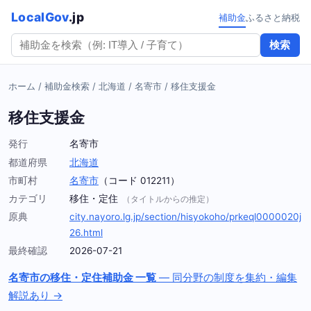
LocalGov
.jp
補助金
ふるさと納税
検索
ホーム
/
補助金検索
/
北海道
/
名寄市
/
移住支援金
移住支援金
発行
名寄市
都道府県
北海道
市町村
名寄市
（コード 012211）
カテゴリ
移住・定住
（タイトルからの推定）
原典
city.nayoro.lg.jp/section/hisyokoho/prkeql0000020j
26.html
最終確認
2026-07-21
名寄市の移住・定住補助金 一覧
— 同分野の制度を集約・編集
解説あり →