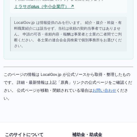
ミラサポplus（中小企業庁） ↗
LocalGov.jp は情報提供のみを行います。 紹介・媒介・斡旋・有
料職業紹介には該当せず、当社は依頼の契約当事者ではありませ
ん。 申請の可否・依頼内容・報酬は事業者と士業の二者間でご判
断ください。 各士業の連合会会員検索で個別事務所をお選びくだ
さい。
このページの情報は LocalGov.jp が公式ソースから取得・整理したもの
です。 詳細・最新情報は上記「原典」リンクの公式ページをご確認くだ
さい。 公式ページが移動・閉鎖されている場合は
お問い合わせ
くださ
い。
このサイトについて
補助金・助成金