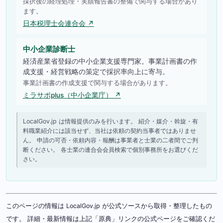
採択後の経理処理・実績報告書の整備で関与する場合があり
ます。
日本税理士会連合会 ↗
中小企業診断士
経済産業省登録の中小企業支援専門家。事業計画書の作
成支援・経営戦略の策定で採択率向上に寄与。
事業計画書の作成支援で関与する場合があります。
ミラサポplus（中小企業庁） ↗
LocalGov.jp は情報提供のみを行います。 紹介・媒介・斡旋・有
料職業紹介には該当せず、当社は依頼の契約当事者ではありませ
ん。 申請の可否・依頼内容・報酬は事業者と士業の二者間でご判
断ください。 各士業の連合会会員検索で個別事務所をお選びくだ
さい。
このページの情報は LocalGov.jp が公式ソースから取得・整理したもの
です。 詳細・最新情報は上記「原典」リンクの公式ページをご確認くだ