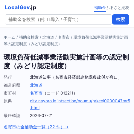
LocalGov
.jp
補助金
ふるさと納税
検索
ホーム
/
補助金検索
/
北海道
/
名寄市
/
環境負荷低減事業活動実施計画
等の認定制度（みどり認定制度）
環境負荷低減事業活動実施計画等の認定制
度（みどり認定制度）
発行
北海道知事（名寄市経済部農務課農政係が窓口）
都道府県
北海道
市町村
名寄市
（コード 012211）
原典
city.nayoro.lg.jp/section/noumu/prkeql0000047mr5
.html
最終確認
2026-07-21
名寄市の全補助金一覧（22 件）→