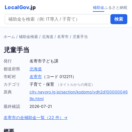
LocalGov
.jp
補助金
ふるさと納税
検索
ホーム
/
補助金検索
/
北海道
/
名寄市
/
児童手当
児童手当
発行
名寄市子ども課
都道府県
北海道
市町村
名寄市
（コード 012211）
カテゴリ
子育て・保育
（タイトルからの推定）
原典
city.nayoro.lg.jp/section/kodomo/vdh2d100000046
9p.html
最終確認
2026-07-21
名寄市の全補助金一覧（22 件）→
概要