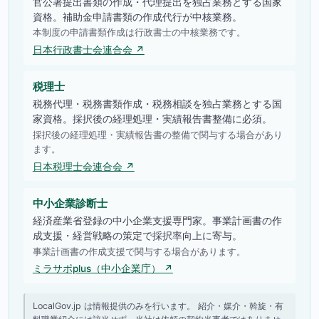
官公署提出書類の作成・代理提出を独占業務とする国家
資格。補助金申請書類の作成代行が中核業務。
本制度の申請書類作成は行政書士の中核業務です。
日本行政書士会連合会 ↗
税理士
税務代理・税務書類作成・税務相談を独占業務とする国
家資格。採択後の経理処理・実績報告書整備に必須。
採択後の経理処理・実績報告書の整備で関与する場合があり
ます。
日本税理士会連合会 ↗
中小企業診断士
経済産業省登録の中小企業支援専門家。事業計画書の作
成支援・経営戦略の策定で採択率向上に寄与。
事業計画書の作成支援で関与する場合があります。
ミラサポplus（中小企業庁） ↗
LocalGov.jp は情報提供のみを行います。 紹介・媒介・斡旋・有