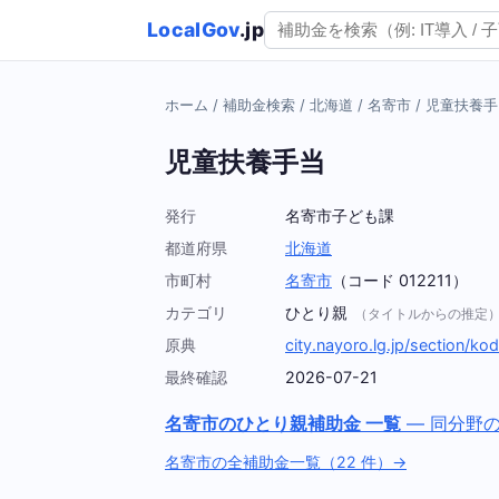
LocalGov
.jp
ホーム
/
補助金検索
/
北海道
/
名寄市
/
児童扶養手
児童扶養手当
発行
名寄市子ども課
都道府県
北海道
市町村
名寄市
（コード 012211）
カテゴリ
ひとり親
（タイトルからの推定
原典
city.nayoro.lg.jp/section
最終確認
2026-07-21
名寄市のひとり親補助金 一覧
— 同分野
名寄市の全補助金一覧（22 件）→