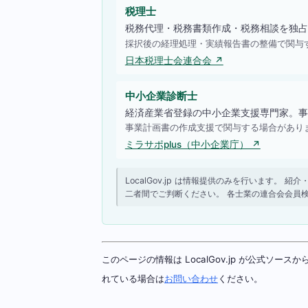
税理士
税務代理・税務書類作成・税務相談を独占
採択後の経理処理・実績報告書の整備で関与
日本税理士会連合会 ↗
中小企業診断士
経済産業省登録の中小企業支援専門家。事
事業計画書の作成支援で関与する場合があり
ミラサポplus（中小企業庁） ↗
LocalGov.jp は情報提供のみを行います
二者間でご判断ください。 各士業の連合会会員
このページの情報は LocalGov.jp が公式
れている場合は
お問い合わせ
ください。