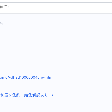
当
）
/kodomo/vdh2d100000046hw.html
の制度を集約・編集解説あり →