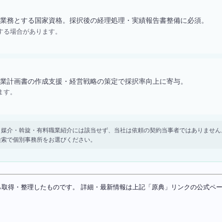
業務とする国家資格。採択後の経理処理・実績報告書整備に必須。
する場合があります。
業計画書の作成支援・経営戦略の策定で採択率向上に寄与。
ます。
。 紹介・媒介・斡旋・有料職業紹介には該当せず、当社は依頼の契約当事者ではありま
検索で個別事務所をお選びください。
ソースから取得・整理したものです。 詳細・最新情報は上記「原典」リンクの公式