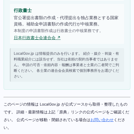
行政書士
官公署提出書類の作成・代理提出を独占業務とする国家
資格。補助金申請書類の作成代行が中核業務。
本制度の申請書類作成は行政書士の中核業務です。
日本行政書士会連合会 ↗
LocalGov.jp は情報提供のみを行います。 紹介・媒介・斡旋・有
料職業紹介には該当せず、当社は依頼の契約当事者ではありませ
ん。 申請の可否・依頼内容・報酬は事業者と士業の二者間でご判
断ください。 各士業の連合会会員検索で個別事務所をお選びくだ
さい。
このページの情報は LocalGov.jp が公式ソースから取得・整理したもの
です。 詳細・最新情報は上記「原典」リンクの公式ページをご確認くだ
さい。 公式ページが移動・閉鎖されている場合は
お問い合わせ
くださ
い。