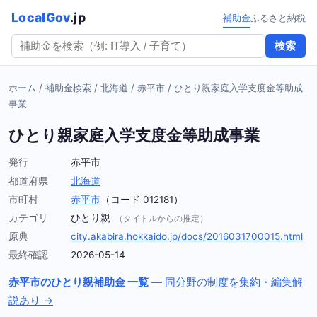
LocalGov
.jp
補助金
ふるさと納税
検索
ホーム
/
補助金検索
/
北海道
/
赤平市
/
ひとり親家庭入学支度金等助成
事業
ひとり親家庭入学支度金等助成事業
発行
赤平市
都道府県
北海道
市町村
赤平市
（コード 012181）
カテゴリ
ひとり親
（タイトルからの推定）
原典
city.akabira.hokkaido.jp/docs/2016031700015.html
最終確認
2026-05-14
赤平市のひとり親補助金 一覧
— 同分野の制度を集約・編集解
説あり →