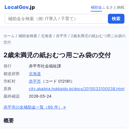
LocalGov
.jp
補助金
ふるさと納税
検索
ホーム
/
補助金検索
/
北海道
/
赤平市
/
2歳未満児の紙おむつ用ごみ袋の
交付
2歳未満児の紙おむつ用ごみ袋の交付
発行
赤平市社会福祉課
都道府県
北海道
市町村
赤平市
（コード 012181）
原典
city.akabira.hokkaido.jp/docs/2015033100038.html
最終確認
2026-05-24
赤平市の全補助金一覧（66 件）→
概要