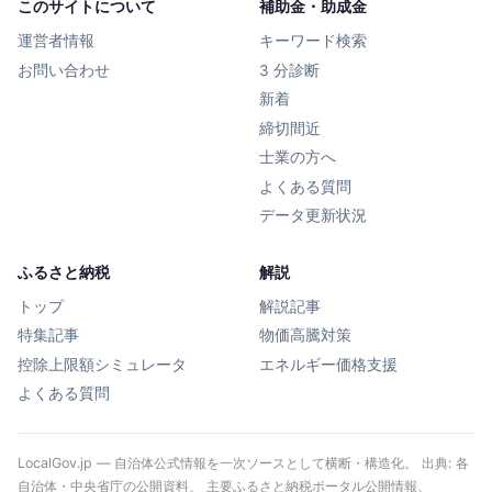
このサイトについて
補助金・助成金
運営者情報
キーワード検索
お問い合わせ
3 分診断
新着
締切間近
士業の方へ
よくある質問
データ更新状況
ふるさと納税
解説
トップ
解説記事
特集記事
物価高騰対策
控除上限額シミュレータ
エネルギー価格支援
よくある質問
LocalGov.jp — 自治体公式情報を一次ソースとして横断・構造化。 出典: 各
自治体・中央省庁の公開資料、 主要ふるさと納税ポータル公開情報、