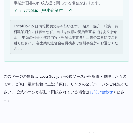
事業計画書の作成支援で関与する場合があります。
ミラサポplus（中小企業庁） ↗
LocalGov.jp は情報提供のみを行います。 紹介・媒介・斡旋・有
料職業紹介には該当せず、当社は依頼の契約当事者ではありませ
ん。 申請の可否・依頼内容・報酬は事業者と士業の二者間でご判
断ください。 各士業の連合会会員検索で個別事務所をお選びくだ
さい。
このページの情報は LocalGov.jp が公式ソースから取得・整理したもの
です。 詳細・最新情報は上記「原典」リンクの公式ページをご確認くだ
さい。 公式ページが移動・閉鎖されている場合は
お問い合わせ
くださ
い。