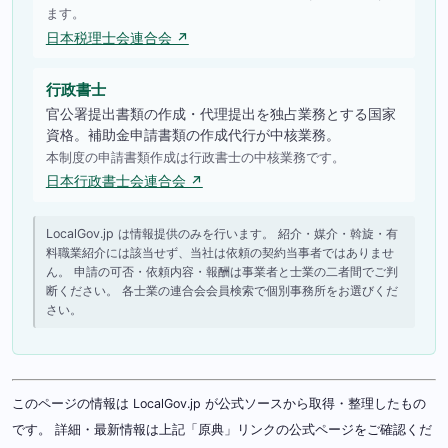
ます。
日本税理士会連合会 ↗
行政書士
官公署提出書類の作成・代理提出を独占業務とする国家
資格。補助金申請書類の作成代行が中核業務。
本制度の申請書類作成は行政書士の中核業務です。
日本行政書士会連合会 ↗
LocalGov.jp は情報提供のみを行います。 紹介・媒介・斡旋・有
料職業紹介には該当せず、当社は依頼の契約当事者ではありませ
ん。 申請の可否・依頼内容・報酬は事業者と士業の二者間でご判
断ください。 各士業の連合会会員検索で個別事務所をお選びくだ
さい。
このページの情報は LocalGov.jp が公式ソースから取得・整理したもの
です。 詳細・最新情報は上記「原典」リンクの公式ページをご確認くだ