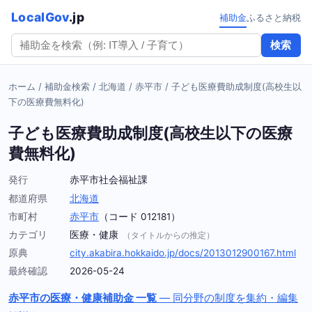
LocalGov
.jp
補助金
ふるさと納税
検索
ホーム
/
補助金検索
/
北海道
/
赤平市
/
子ども医療費助成制度(高校生以
下の医療費無料化)
子ども医療費助成制度(高校生以下の医療
費無料化)
発行
赤平市社会福祉課
都道府県
北海道
市町村
赤平市
（コード 012181）
カテゴリ
医療・健康
（タイトルからの推定）
原典
city.akabira.hokkaido.jp/docs/2013012900167.html
最終確認
2026-05-24
赤平市の医療・健康補助金 一覧
— 同分野の制度を集約・編集