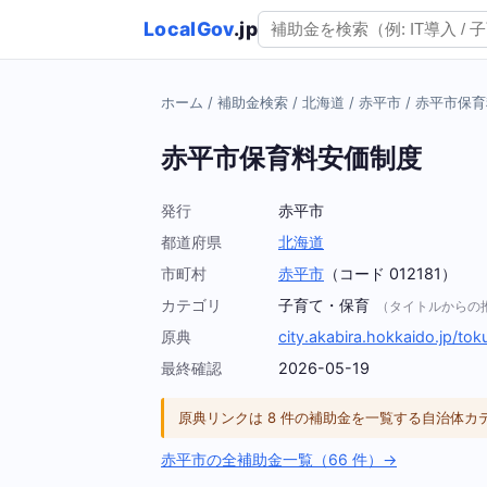
LocalGov
.jp
ホーム
/
補助金検索
/
北海道
/
赤平市
/
赤平市保育
赤平市保育料安価制度
発行
赤平市
都道府県
北海道
市町村
赤平市
（コード 012181）
カテゴリ
子育て・保育
（タイトルからの
原典
city.akabira.hokkaido.jp/tok
最終確認
2026-05-19
原典リンクは 8 件の補助金を一覧する自治体
赤平市の全補助金一覧（66 件）→