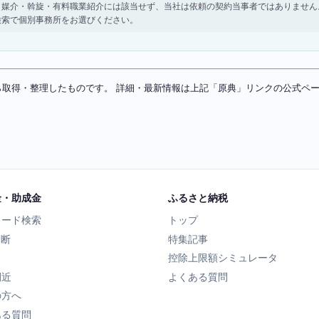
。 紹介・媒介・斡旋・有料職業紹介には該当せず、当社は依頼の契約当事者ではありま
検索で個別事務所をお選びください。
ソースから取得・整理したものです。 詳細・最新情報は上記「原典」リンクの公式
金・助成金
ふるさと納税
ワード検索
トップ
診断
特集記事
控除上限額シミュレータ
間近
よくある質問
の方へ
ある質問