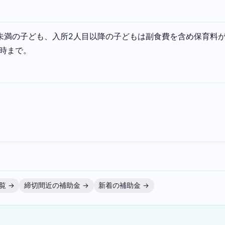
未満の子ども、入所2人目以降の子どもは副食費を含め保育料
9時まで。
覧 →
締切間近の補助金 →
新着の補助金 →
）