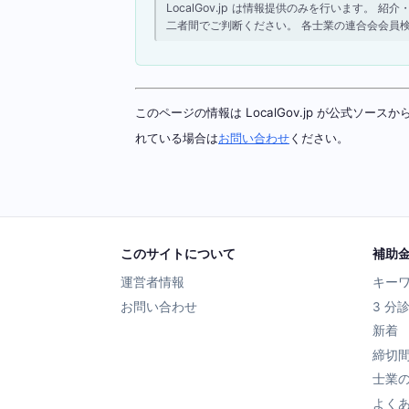
LocalGov.jp は情報提供のみを行います
二者間でご判断ください。 各士業の連合会会員
このページの情報は LocalGov.jp が公式
れている場合は
お問い合わせ
ください。
このサイトについて
補助
運営者情報
キー
お問い合わせ
3 分
新着
締切
士業
よく