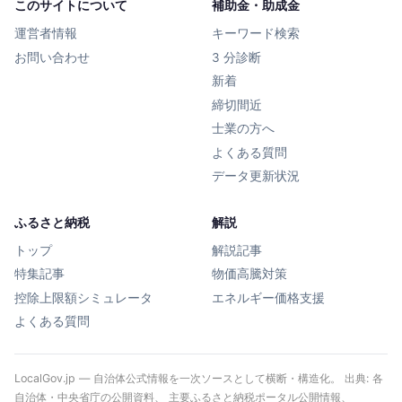
このサイトについて
補助金・助成金
運営者情報
キーワード検索
お問い合わせ
3 分診断
新着
締切間近
士業の方へ
よくある質問
データ更新状況
ふるさと納税
解説
トップ
解説記事
特集記事
物価高騰対策
控除上限額シミュレータ
エネルギー価格支援
よくある質問
LocalGov.jp — 自治体公式情報を一次ソースとして横断・構造化。 出典: 各
自治体・中央省庁の公開資料、 主要ふるさと納税ポータル公開情報、