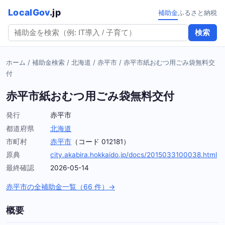
LocalGov
.jp
補助金
ふるさと納税
検索
ホーム
/
補助金検索
/
北海道
/
赤平市
/
赤平市紙おむつ用ごみ袋無料交
付
赤平市紙おむつ用ごみ袋無料交付
発行
赤平市
都道府県
北海道
市町村
赤平市
（コード 012181）
原典
city.akabira.hokkaido.jp/docs/2015033100038.html
最終確認
2026-05-14
赤平市の全補助金一覧（66 件）→
概要