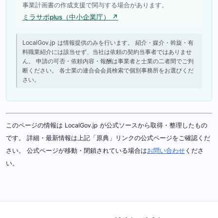
事業計画書の作成支援で関与する場合があります。
ミラサポplus（中小企業庁） ↗
LocalGov.jp は情報提供のみを行います。 紹介・媒介・斡旋・有
料職業紹介には該当せず、当社は依頼の契約当事者ではありませ
ん。 申請の可否・依頼内容・報酬は事業者と士業の二者間でご判
断ください。 各士業の連合会会員検索で個別事務所をお選びくだ
さい。
このページの情報は LocalGov.jp が公式ソースから取得・整理したもの
です。 詳細・最新情報は上記「原典」リンクの公式ページをご確認くだ
さい。 公式ページが移動・閉鎖されている場合は
お問い合わせ
くださ
い。