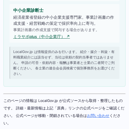
中小企業診断士
経済産業省登録の中小企業支援専門家。事業計画書の作
成支援・経営戦略の策定で採択率向上に寄与。
事業計画書の作成支援で関与する場合があります。
ミラサポplus（中小企業庁） ↗
LocalGov.jp は情報提供のみを行います。 紹介・媒介・斡旋・有
料職業紹介には該当せず、当社は依頼の契約当事者ではありませ
ん。 申請の可否・依頼内容・報酬は事業者と士業の二者間でご判
断ください。 各士業の連合会会員検索で個別事務所をお選びくだ
さい。
このページの情報は LocalGov.jp が公式ソースから取得・整理したもの
です。 詳細・最新情報は上記「原典」リンクの公式ページをご確認くだ
さい。 公式ページが移動・閉鎖されている場合は
お問い合わせ
くださ
い。