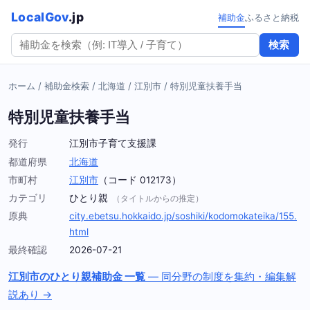
LocalGov
.jp
補助金
ふるさと納税
検索
ホーム
/
補助金検索
/
北海道
/
江別市
/
特別児童扶養手当
特別児童扶養手当
発行
江別市子育て支援課
都道府県
北海道
市町村
江別市
（コード 012173）
カテゴリ
ひとり親
（タイトルからの推定）
原典
city.ebetsu.hokkaido.jp/soshiki/kodomokateika/155.
html
最終確認
2026-07-21
江別市のひとり親補助金 一覧
— 同分野の制度を集約・編集解
説あり →