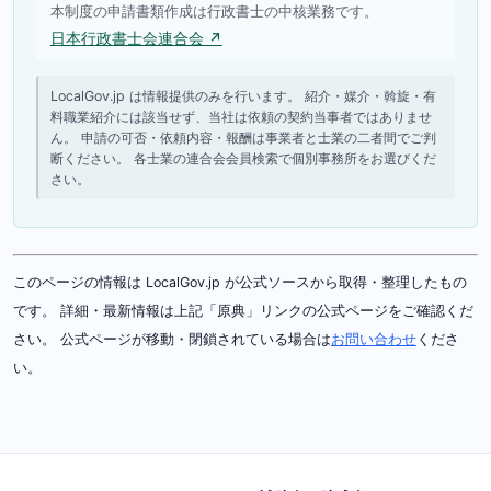
本制度の申請書類作成は行政書士の中核業務です。
日本行政書士会連合会 ↗
LocalGov.jp は情報提供のみを行います。 紹介・媒介・斡旋・有
料職業紹介には該当せず、当社は依頼の契約当事者ではありませ
ん。 申請の可否・依頼内容・報酬は事業者と士業の二者間でご判
断ください。 各士業の連合会会員検索で個別事務所をお選びくだ
さい。
このページの情報は LocalGov.jp が公式ソースから取得・整理したもの
です。 詳細・最新情報は上記「原典」リンクの公式ページをご確認くだ
さい。 公式ページが移動・閉鎖されている場合は
お問い合わせ
くださ
い。