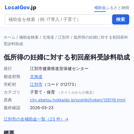
LocalGov
.jp
補助金
ふるさと納税
検索
ホーム
/
補助金検索
/
北海道
/
江別市
/
低所得の妊婦に対する初回産科
受診料助成
低所得の妊婦に対する初回産科受診料助成
発行
江別市健康推進室保健センター
都道府県
北海道
市町村
江別市
（コード 012173）
カテゴリ
子育て・保育
（タイトルからの推定）
原典
city.ebetsu.hokkaido.jp/soshiki/hoken/126116.html
最終確認
2026-05-23
江別市の全補助金一覧（23 件）→
概要