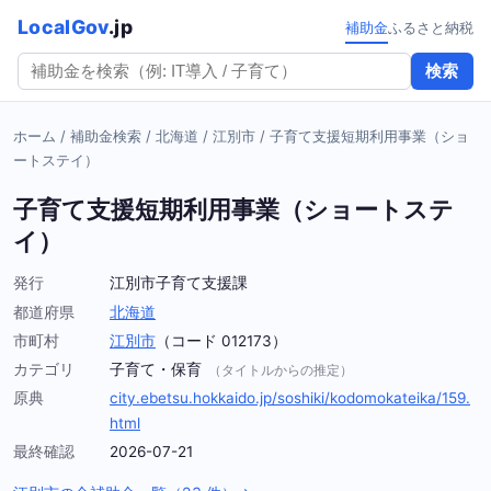
LocalGov
.jp
補助金
ふるさと納税
検索
ホーム
/
補助金検索
/
北海道
/
江別市
/
子育て支援短期利用事業（ショ
ートステイ）
子育て支援短期利用事業（ショートステ
イ）
発行
江別市子育て支援課
都道府県
北海道
市町村
江別市
（コード 012173）
カテゴリ
子育て・保育
（タイトルからの推定）
原典
city.ebetsu.hokkaido.jp/soshiki/kodomokateika/159.
html
最終確認
2026-07-21