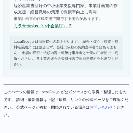
経済産業省登録の中小企業支援専門家。事業計画書の作
成支援・経営戦略の策定で採択率向上に寄与。
事業計画書の作成支援で関与する場合があります。
ミラサポplus（中小企業庁） ↗
LocalGov.jp は情報提供のみを行います。 紹介・媒介・斡旋・有
料職業紹介には該当せず、当社は依頼の契約当事者ではありませ
ん。 申請の可否・依頼内容・報酬は事業者と士業の二者間でご判
断ください。 各士業の連合会会員検索で個別事務所をお選びくだ
さい。
このページの情報は LocalGov.jp が公式ソースから取得・整理したもの
です。 詳細・最新情報は上記「原典」リンクの公式ページをご確認くだ
さい。 公式ページが移動・閉鎖されている場合は
お問い合わせ
くださ
い。