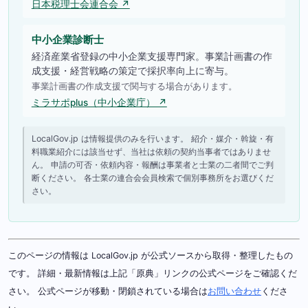
日本税理士会連合会 ↗
中小企業診断士
経済産業省登録の中小企業支援専門家。事業計画書の作
成支援・経営戦略の策定で採択率向上に寄与。
事業計画書の作成支援で関与する場合があります。
ミラサポplus（中小企業庁） ↗
LocalGov.jp は情報提供のみを行います。 紹介・媒介・斡旋・有
料職業紹介には該当せず、当社は依頼の契約当事者ではありませ
ん。 申請の可否・依頼内容・報酬は事業者と士業の二者間でご判
断ください。 各士業の連合会会員検索で個別事務所をお選びくだ
さい。
このページの情報は LocalGov.jp が公式ソースから取得・整理したもの
です。 詳細・最新情報は上記「原典」リンクの公式ページをご確認くだ
さい。 公式ページが移動・閉鎖されている場合は
お問い合わせ
くださ