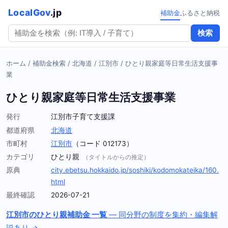
LocalGov
.jp
補助金
ふるさと納税
検索
ホーム
/
補助金検索
/
北海道
/
江別市
/
ひとり親家庭等日常生活支援事
業
ひとり親家庭等日常生活支援事業
発行
江別市子育て支援課
都道府県
北海道
市町村
江別市
（コード 012173）
カテゴリ
ひとり親
（タイトルからの推定）
原典
city.ebetsu.hokkaido.jp/soshiki/kodomokateika/160.
html
最終確認
2026-07-21
江別市のひとり親補助金 一覧
— 同分野の制度を集約・編集解
説あり →