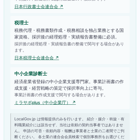
日本行政書士会連合会 ↗
税理士
税務代理・税務書類作成・税務相談を独占業務とする国
家資格。採択後の経理処理・実績報告書整備に必須。
採択後の経理処理・実績報告書の整備で関与する場合があり
ます。
日本税理士会連合会 ↗
中小企業診断士
経済産業省登録の中小企業支援専門家。事業計画書の作
成支援・経営戦略の策定で採択率向上に寄与。
事業計画書の作成支援で関与する場合があります。
ミラサポplus（中小企業庁） ↗
LocalGov.jp は情報提供のみを行います。 紹介・媒介・斡旋・有
料職業紹介には該当せず、当社は依頼の契約当事者ではありませ
ん。 申請の可否・依頼内容・報酬は事業者と士業の二者間でご判
断ください。 各士業の連合会会員検索で個別事務所をお選びくだ