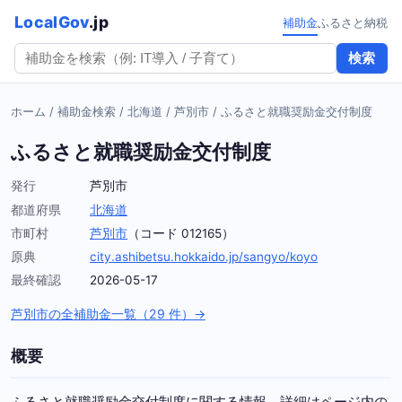
LocalGov
.jp
補助金
ふるさと納税
検索
ホーム
/
補助金検索
/
北海道
/
芦別市
/
ふるさと就職奨励金交付制度
ふるさと就職奨励金交付制度
発行
芦別市
都道府県
北海道
市町村
芦別市
（コード 012165）
原典
city.ashibetsu.hokkaido.jp/sangyo/koyo
最終確認
2026-05-17
芦別市の全補助金一覧（29 件）→
概要
ふるさと就職奨励金交付制度に関する情報。詳細はページ内の