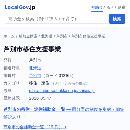
LocalGov
.jp
補助金
ふるさと納税
検索
ホーム
/
補助金検索
/
北海道
/
芦別市
/
芦別市移住支援事業
芦別市移住支援事業
発行
芦別市
都道府県
北海道
市町村
芦別市
（コード 012165）
カテゴリ
移住・定住
（タイトルからの推定）
原典
city.ashibetsu.hokkaido.jp/shisei/iju
最終確認
2026-05-17
芦別市の移住・定住補助金 一覧
— 同分野の制度を集約・編集
解説あり →
芦別市の全補助金一覧（29 件）→