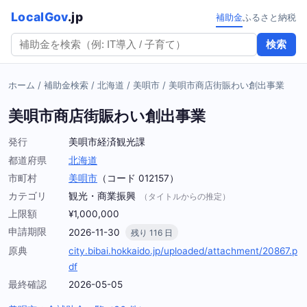
LocalGov
.jp
補助金
ふるさと納税
検索
ホーム
/
補助金検索
/
北海道
/
美唄市
/
美唄市商店街賑わい創出事業
美唄市商店街賑わい創出事業
発行
美唄市経済観光課
都道府県
北海道
市町村
美唄市
（コード 012157）
カテゴリ
観光・商業振興
（タイトルからの推定）
上限額
¥1,000,000
申請期限
2026-11-30
残り 116 日
原典
city.bibai.hokkaido.jp/uploaded/attachment/20867.p
df
最終確認
2026-05-05