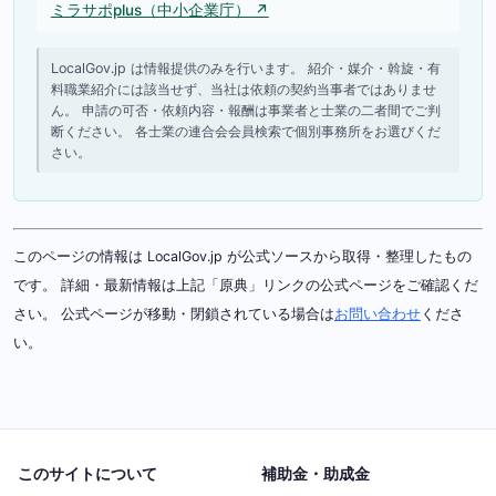
ミラサポplus（中小企業庁） ↗
LocalGov.jp は情報提供のみを行います。 紹介・媒介・斡旋・有
料職業紹介には該当せず、当社は依頼の契約当事者ではありませ
ん。 申請の可否・依頼内容・報酬は事業者と士業の二者間でご判
断ください。 各士業の連合会会員検索で個別事務所をお選びくだ
さい。
このページの情報は LocalGov.jp が公式ソースから取得・整理したもの
です。 詳細・最新情報は上記「原典」リンクの公式ページをご確認くだ
さい。 公式ページが移動・閉鎖されている場合は
お問い合わせ
くださ
い。
このサイトについて
補助金・助成金