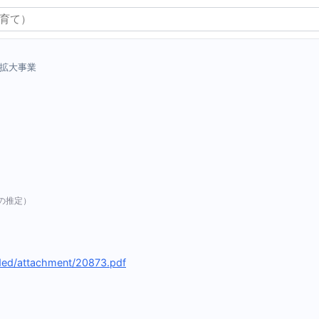
拡大事業
の推定）
aded/attachment/20873.pdf