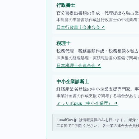
行政書士
官公署提出書類の作成・代理提出を独占業
本制度の申請書類作成は行政書士の中核業務
日本行政書士会連合会 ↗
税理士
税務代理・税務書類作成・税務相談を独占
採択後の経理処理・実績報告書の整備で関与
日本税理士会連合会 ↗
中小企業診断士
経済産業省登録の中小企業支援専門家。事
事業計画書の作成支援で関与する場合があり
ミラサポplus（中小企業庁） ↗
LocalGov.jp は情報提供のみを行います
二者間でご判断ください。 各士業の連合会会員