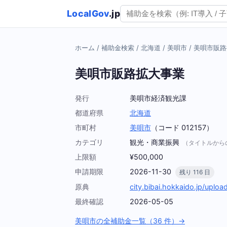
LocalGov
.jp
ホーム
/
補助金検索
/
北海道
/
美唄市
/
美唄市販路
美唄市販路拡大事業
発行
美唄市経済観光課
都道府県
北海道
市町村
美唄市
（コード 012157）
カテゴリ
観光・商業振興
（タイトルから
上限額
¥500,000
申請期限
2026-11-30
残り 116 日
原典
city.bibai.hokkaido.jp/uplo
最終確認
2026-05-05
美唄市の全補助金一覧（36 件）→