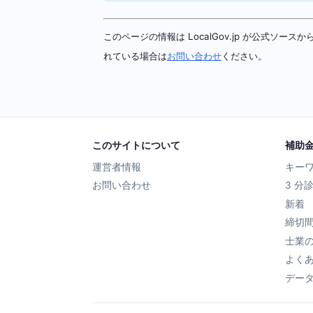
このページの情報は LocalGov.jp が公式
れている場合は
お問い合わせ
ください。
このサイトについて
補助
運営者情報
キー
お問い合わせ
3 分
新着
締切
士業
よく
デー