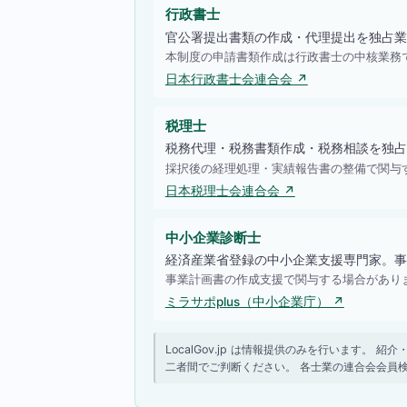
行政書士
官公署提出書類の作成・代理提出を独占業
本制度の申請書類作成は行政書士の中核業務
日本行政書士会連合会 ↗
税理士
税務代理・税務書類作成・税務相談を独占
採択後の経理処理・実績報告書の整備で関与
日本税理士会連合会 ↗
中小企業診断士
経済産業省登録の中小企業支援専門家。事
事業計画書の作成支援で関与する場合があり
ミラサポplus（中小企業庁） ↗
LocalGov.jp は情報提供のみを行います
二者間でご判断ください。 各士業の連合会会員