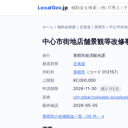
LocalGov
.jp
ホーム
/
補助金検索
/
北海道
/
美唄市
/
中心市街地
中心市街地店舗景観等改修
発行
美唄市経済観光課
都道府県
北海道
市町村
美唄市
（コード 012157）
上限額
¥2,000,000
申請期限
2026-11-30
残り 113 日
原典
city.bibai.hokkaido.jp/upl
最終確認
2026-05-05
美唄市の全補助金一覧（36 件）→