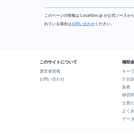
このページの情報は LocalGov.jp が公式
れている場合は
お問い合わせ
ください。
このサイトについて
補助
運営者情報
キー
お問い合わせ
3 分
新着
締切
士業
よく
デー