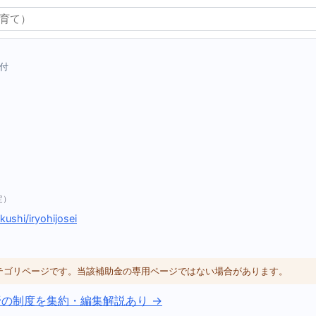
付
定）
kushi/iryohijosei
カテゴリページです。当該補助金の専用ページではない場合があります。
野の制度を集約・編集解説あり →