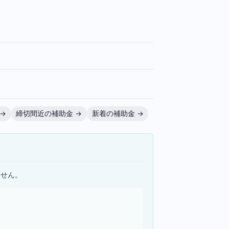
→
締切間近の補助金 →
新着の補助金 →
ません。