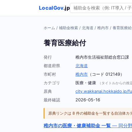
LocalGov
.jp
ホーム
/
補助金検索
/
北海道
/
稚内市
/
養育医療給
養育医療給付
発行
稚内市生活福祉部総合窓口課
都道府県
北海道
市町村
稚内市
（コード 012149）
カテゴリ
医療・健康
（タイトルからの推
原典
city.wakkanai.hokkaido.jp/fu
最終確認
2026-05-16
原典リンクは 8 件の補助金を一覧する自治体
稚内市の医療・健康補助金 一覧
— 同分