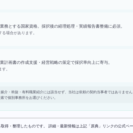
業務とする国家資格。採択後の経理処理・実績報告書整備に必須。
する場合があります。
業計画書の作成支援・経営戦略の策定で採択率向上に寄与。
ます。
。 紹介・媒介・斡旋・有料職業紹介には該当せず、当社は依頼の契約当事者ではありま
検索で個別事務所をお選びください。
ソースから取得・整理したものです。 詳細・最新情報は上記「原典」リンクの公式