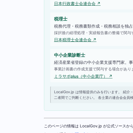
日本行政書士会連合会 ↗
税理士
税務代理・税務書類作成・税務相談を独占
採択後の経理処理・実績報告書の整備で関与
日本税理士会連合会 ↗
中小企業診断士
経済産業省登録の中小企業支援専門家。事
事業計画書の作成支援で関与する場合があり
ミラサポplus（中小企業庁） ↗
LocalGov.jp は情報提供のみを行います
二者間でご判断ください。 各士業の連合会会員
このページの情報は LocalGov.jp が公式