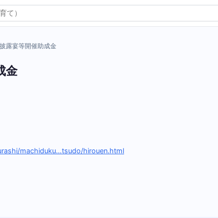
披露宴等開催助成金
成金
kurashi/machiduku…tsudo/hirouen.html