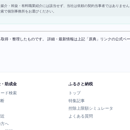
。 紹介・媒介・斡旋・有料職業紹介には該当せず、当社は依頼の契約当事者ではありま
検索で個別事務所をお選びください。
ソースから取得・整理したものです。 詳細・最新情報は上記「原典」リンクの公式
金・助成金
ふるさと納税
ワード検索
トップ
診断
特集記事
控除上限額シミュレータ
間近
よくある質問
の方へ