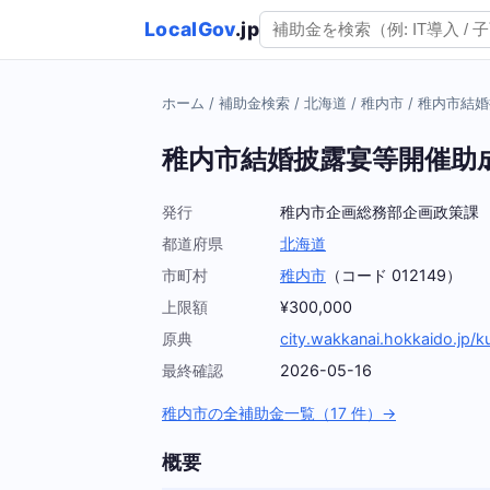
LocalGov
.jp
ホーム
/
補助金検索
/
北海道
/
稚内市
/
稚内市結婚
稚内市結婚披露宴等開催助
発行
稚内市企画総務部企画政策課
都道府県
北海道
市町村
稚内市
（コード 012149）
上限額
¥300,000
原典
city.wakkanai.hokkaido.jp/
最終確認
2026-05-16
稚内市の全補助金一覧（17 件）→
概要