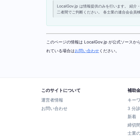
LocalGov.jp は情報提供のみを行います
二者間でご判断ください。 各士業の連合会会員
このページの情報は LocalGov.jp が公式
れている場合は
お問い合わせ
ください。
このサイトについて
補助
運営者情報
キー
お問い合わせ
3 分
新着
締切
士業