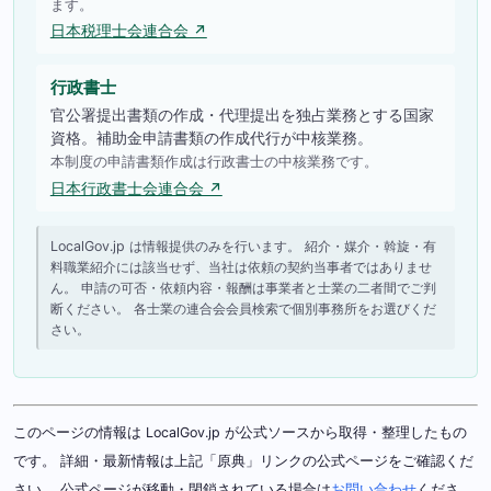
ます。
日本税理士会連合会 ↗
行政書士
官公署提出書類の作成・代理提出を独占業務とする国家
資格。補助金申請書類の作成代行が中核業務。
本制度の申請書類作成は行政書士の中核業務です。
日本行政書士会連合会 ↗
LocalGov.jp は情報提供のみを行います。 紹介・媒介・斡旋・有
料職業紹介には該当せず、当社は依頼の契約当事者ではありませ
ん。 申請の可否・依頼内容・報酬は事業者と士業の二者間でご判
断ください。 各士業の連合会会員検索で個別事務所をお選びくだ
さい。
このページの情報は LocalGov.jp が公式ソースから取得・整理したもの
です。 詳細・最新情報は上記「原典」リンクの公式ページをご確認くだ
さい。 公式ページが移動・閉鎖されている場合は
お問い合わせ
くださ