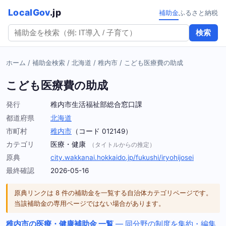
LocalGov
.jp
補助金
ふるさと納税
検索
ホーム
/
補助金検索
/
北海道
/
稚内市
/
こども医療費の助成
こども医療費の助成
発行
稚内市生活福祉部総合窓口課
都道府県
北海道
市町村
稚内市
（コード 012149）
カテゴリ
医療・健康
（タイトルからの推定）
原典
city.wakkanai.hokkaido.jp/fukushi/iryohijosei
最終確認
2026-05-16
原典リンクは 8 件の補助金を一覧する自治体カテゴリページです。
当該補助金の専用ページではない場合があります。
稚内市の医療・健康補助金 一覧
— 同分野の制度を集約・編集