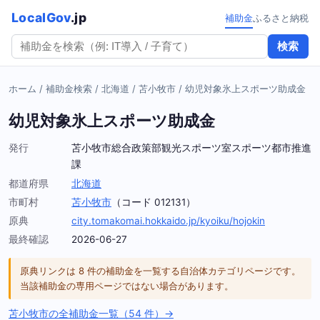
LocalGov
.jp
補助金
ふるさと納税
検索
ホーム
/
補助金検索
/
北海道
/
苫小牧市
/
幼児対象氷上スポーツ助成金
幼児対象氷上スポーツ助成金
発行
苫小牧市総合政策部観光スポーツ室スポーツ都市推進
課
都道府県
北海道
市町村
苫小牧市
（コード 012131）
原典
city.tomakomai.hokkaido.jp/kyoiku/hojokin
最終確認
2026-06-27
原典リンクは 8 件の補助金を一覧する自治体カテゴリページです。
当該補助金の専用ページではない場合があります。
苫小牧市の全補助金一覧（54 件）→