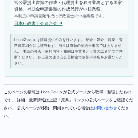
官公署提出書類の作成・代理提出を独占業務とする国家
資格。補助金申請書類の作成代行が中核業務。
本制度の申請書類作成は行政書士の中核業務です。
日本行政書士会連合会 ↗
LocalGov.jp は情報提供のみを行います。 紹介・媒介・斡旋・有
料職業紹介には該当せず、当社は依頼の契約当事者ではありませ
ん。 申請の可否・依頼内容・報酬は事業者と士業の二者間でご判
断ください。 各士業の連合会会員検索で個別事務所をお選びくだ
さい。
このページの情報は LocalGov.jp が公式ソースから取得・整理したもの
です。 詳細・最新情報は上記「原典」リンクの公式ページをご確認くだ
さい。 公式ページが移動・閉鎖されている場合は
お問い合わせ
くださ
い。