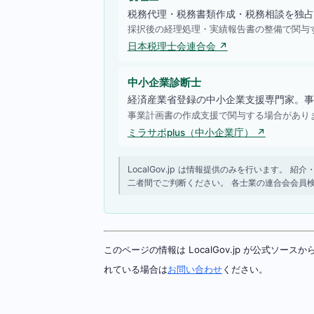
税務代理・税務書類作成・税務相談を独占
採択後の経理処理・実績報告書の整備で関与
日本税理士会連合会 ↗
中小企業診断士
経済産業省登録の中小企業支援専門家。事
事業計画書の作成支援で関与する場合があり
ミラサポplus（中小企業庁） ↗
LocalGov.jp は情報提供のみを行います
二者間でご判断ください。 各士業の連合会会員
このページの情報は LocalGov.jp が公式
れている場合は
お問い合わせ
ください。