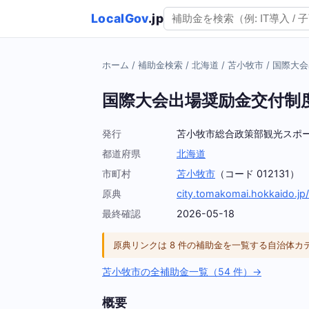
LocalGov
.jp
ホーム
/
補助金検索
/
北海道
/
苫小牧市
/
国際大会
国際大会出場奨励金交付制
発行
苫小牧市総合政策部観光スポ
都道府県
北海道
市町村
苫小牧市
（コード 012131）
原典
city.tomakomai.hokkaido.jp/
最終確認
2026-05-18
原典リンクは 8 件の補助金を一覧する自治体
苫小牧市の全補助金一覧（54 件）→
概要