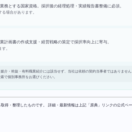
業務とする国家資格。採択後の経理処理・実績報告書整備に必須。
する場合があります。
業計画書の作成支援・経営戦略の策定で採択率向上に寄与。
ます。
。 紹介・媒介・斡旋・有料職業紹介には該当せず、当社は依頼の契約当事者ではありま
検索で個別事務所をお選びください。
ソースから取得・整理したものです。 詳細・最新情報は上記「原典」リンクの公式