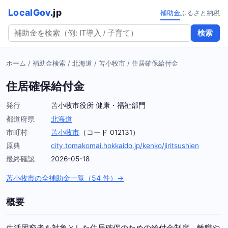
LocalGov
.jp
補助金
ふるさと納税
検索
ホーム
/
補助金検索
/
北海道
/
苫小牧市
/
住居確保給付金
住居確保給付金
発行
苫小牧市役所 健康・福祉部門
都道府県
北海道
市町村
苫小牧市
（コード 012131）
原典
city.tomakomai.hokkaido.jp/kenko/jiritsushien
最終確認
2026-05-18
苫小牧市の全補助金一覧（54 件）→
概要
生活困窮者を対象とした住居確保のための給付金制度。離職や