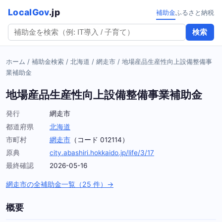
LocalGov
.jp
補助金
ふるさと納税
検索
ホーム
/
補助金検索
/
北海道
/
網走市
/
地場産品生産性向上設備整備事
業補助金
地場産品生産性向上設備整備事業補助金
発行
網走市
都道府県
北海道
市町村
網走市
（コード 012114）
原典
city.abashiri.hokkaido.jp/life/3/17
最終確認
2026-05-16
網走市の全補助金一覧（25 件）→
概要