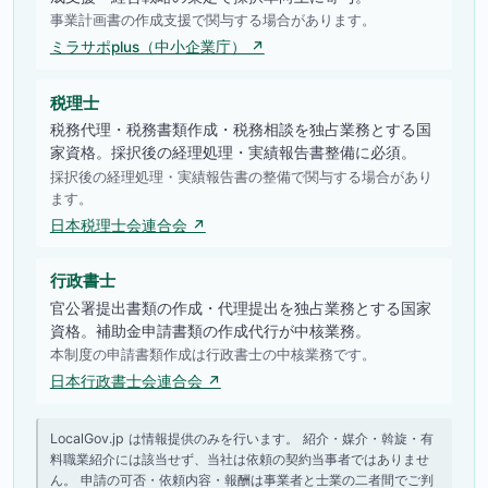
事業計画書の作成支援で関与する場合があります。
ミラサポplus（中小企業庁） ↗
税理士
税務代理・税務書類作成・税務相談を独占業務とする国
家資格。採択後の経理処理・実績報告書整備に必須。
採択後の経理処理・実績報告書の整備で関与する場合があり
ます。
日本税理士会連合会 ↗
行政書士
官公署提出書類の作成・代理提出を独占業務とする国家
資格。補助金申請書類の作成代行が中核業務。
本制度の申請書類作成は行政書士の中核業務です。
日本行政書士会連合会 ↗
LocalGov.jp は情報提供のみを行います。 紹介・媒介・斡旋・有
料職業紹介には該当せず、当社は依頼の契約当事者ではありませ
ん。 申請の可否・依頼内容・報酬は事業者と士業の二者間でご判