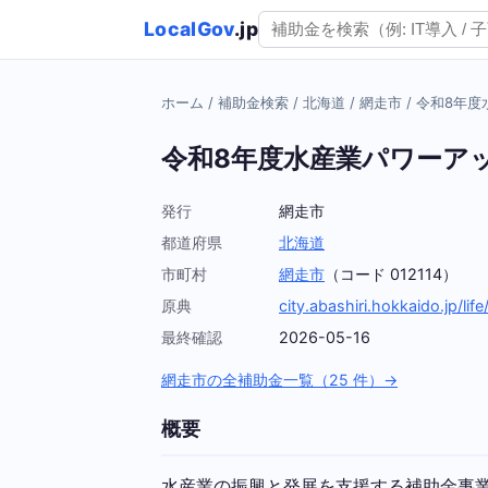
LocalGov
.jp
ホーム
/
補助金検索
/
北海道
/
網走市
/
令和8年度
令和8年度水産業パワーア
発行
網走市
都道府県
北海道
市町村
網走市
（コード 012114）
原典
city.abashiri.hokkaido.jp/life
最終確認
2026-05-16
網走市の全補助金一覧（25 件）→
概要
水産業の振興と発展を支援する補助金事