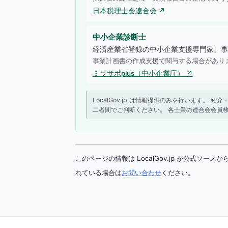
日本税理士会連合会 ↗
中小企業診断士
経済産業省登録の中小企業支援専門家。事
事業計画書の作成支援で関与する場合があり
ミラサポplus（中小企業庁） ↗
LocalGov.jp は情報提供のみを行います
二者間でご判断ください。 各士業の連合会会員
このページの情報は LocalGov.jp が公式
れている場合は
お問い合わせ
ください。