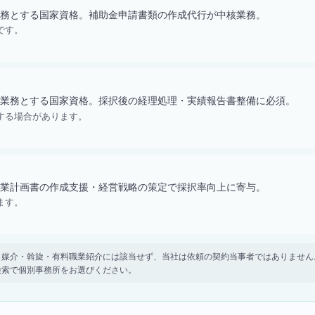
務とする国家資格。補助金申請書類の作成代行が中核業務。
です。
業務とする国家資格。採択後の経理処理・実績報告書整備に必須。
する場合があります。
業計画書の作成支援・経営戦略の策定で採択率向上に寄与。
ます。
。 紹介・媒介・斡旋・有料職業紹介には該当せず、当社は依頼の契約当事者ではありま
検索で個別事務所をお選びください。