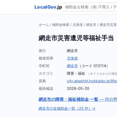
LocalGov
.jp
ホーム
/
補助金検索
/
北海道
/
網走市
/
網走市災害
網走市災害遺児等福祉手当
発行
網走市
都道府県
北海道
市町村
網走市
（コード 012114）
カテゴリ
障害・福祉
（タイトルからの推
原典
city.abashiri.hokkaido.jp/lif
最終確認
2026-05-20
網走市の障害・福祉補助金 一覧
— 同分
網走市の全補助金一覧（25 件）→