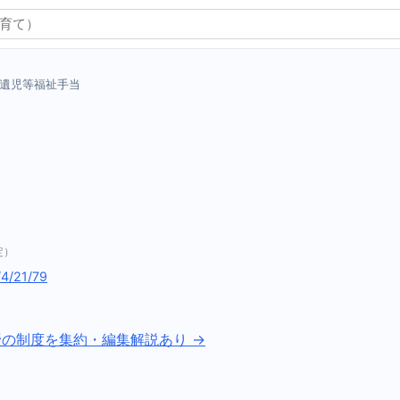
遺児等福祉手当
定）
e/4/21/79
野の制度を集約・編集解説あり →