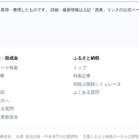
ソースから取得・整理したものです。 詳細・最新情報は上記「原典」リンクの公式
金・助成金
ふるさと納税
ワード検索
トップ
診断
特集記事
控除上限額シミュレータ
間近
よくある質問
の方へ
ある質問
タ更新状況
・構造化。 出典: 各自治体・中央省庁の公開資料、 主要ふるさと納税ポータル公開情報、 Wik