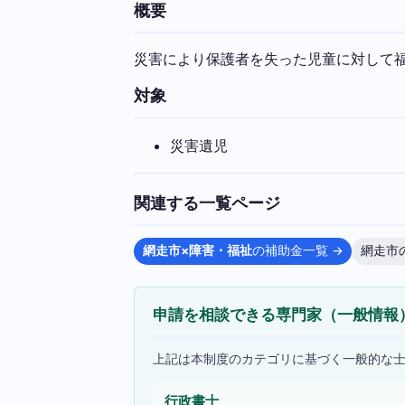
概要
災害により保護者を失った児童に対して
対象
災害遺児
関連する一覧ページ
網走市×障害・福祉
の補助金一覧 →
網走市
申請を相談できる専門家（一般情報
上記は本制度のカテゴリに基づく一般的な
行政書士