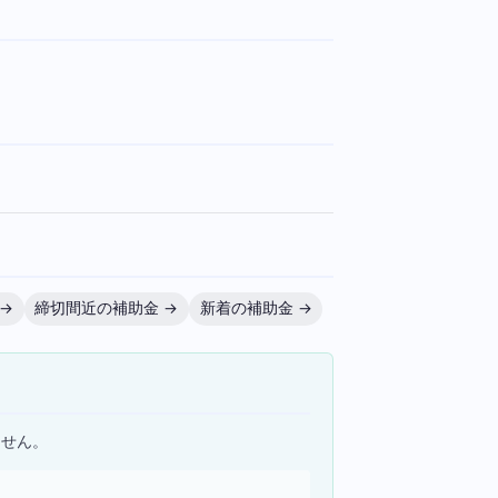
→
締切間近の補助金 →
新着の補助金 →
ません。