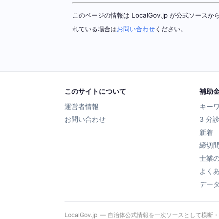
このページの情報は LocalGov.jp が公式
れている場合は
お問い合わせ
ください。
このサイトについて
補助
運営者情報
キー
お問い合わせ
3 分
新着
締切
士業
よく
デー
LocalGov.jp — 自治体公式情報を一次ソースとして横断