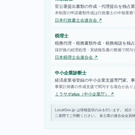
官公署提出書類の作成・代理提出を独占業
本制度の申請書類作成は行政書士の中核業務
日本行政書士会連合会 ↗
税理士
税務代理・税務書類作成・税務相談を独占
採択後の経理処理・実績報告書の整備で関与
日本税理士会連合会 ↗
中小企業診断士
経済産業省登録の中小企業支援専門家。事
事業計画書の作成支援で関与する場合があり
ミラサポplus（中小企業庁） ↗
LocalGov.jp は情報提供のみを行います
二者間でご判断ください。 各士業の連合会会員