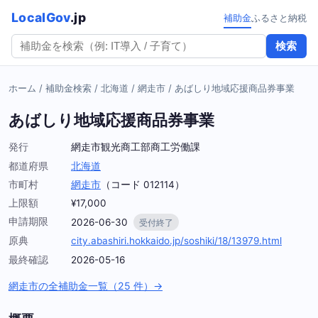
LocalGov
.jp
補助金
ふるさと納税
検索
ホーム
/
補助金検索
/
北海道
/
網走市
/
あばしり地域応援商品券事業
あばしり地域応援商品券事業
発行
網走市観光商工部商工労働課
都道府県
北海道
市町村
網走市
（コード 012114）
上限額
¥17,000
申請期限
2026-06-30
受付終了
原典
city.abashiri.hokkaido.jp/soshiki/18/13979.html
最終確認
2026-05-16
網走市の全補助金一覧（25 件）→