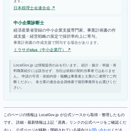
ます。
日本税理士会連合会 ↗
中小企業診断士
経済産業省登録の中小企業支援専門家。事業計画書の作
成支援・経営戦略の策定で採択率向上に寄与。
事業計画書の作成支援で関与する場合があります。
ミラサポplus（中小企業庁） ↗
LocalGov.jp は情報提供のみを行います。 紹介・媒介・斡旋・有
料職業紹介には該当せず、当社は依頼の契約当事者ではありませ
ん。 申請の可否・依頼内容・報酬は事業者と士業の二者間でご判
断ください。 各士業の連合会会員検索で個別事務所をお選びくだ
さい。
このページの情報は LocalGov.jp が公式ソースから取得・整理したもの
です。 詳細・最新情報は上記「原典」リンクの公式ページをご確認くだ
さい。 公式ページが移動・閉鎖されている場合は
お問い合わせ
くださ