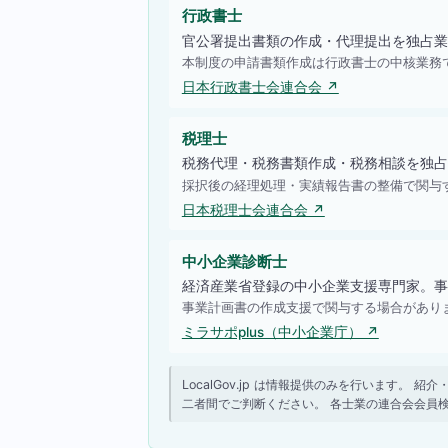
行政書士
官公署提出書類の作成・代理提出を独占業
本制度の申請書類作成は行政書士の中核業務
日本行政書士会連合会 ↗
税理士
税務代理・税務書類作成・税務相談を独占
採択後の経理処理・実績報告書の整備で関与
日本税理士会連合会 ↗
中小企業診断士
経済産業省登録の中小企業支援専門家。事
事業計画書の作成支援で関与する場合があり
ミラサポplus（中小企業庁） ↗
LocalGov.jp は情報提供のみを行います
二者間でご判断ください。 各士業の連合会会員