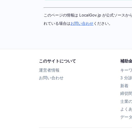
このページの情報は LocalGov.jp が公式
れている場合は
お問い合わせ
ください。
このサイトについて
補助
運営者情報
キー
お問い合わせ
3 分
新着
締切
士業
よく
デー