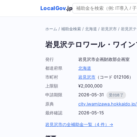
LocalGov
.jp
ホーム
/
補助金検索
/
北海道
/
岩見沢市
/
岩見沢テ
岩見沢テロワール・ワイン
発行
岩見沢市企画財政部企画室
都道府県
北海道
市町村
岩見沢市
（コード 012106）
上限額
¥2,000,000
申請期限
2026-05-31
受付終了
原典
city.iwamizawa.hokkaido.jp/
最終確認
2026-05-15
岩見沢市の全補助金一覧（4 件）→