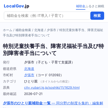
LocalGov
.jp
補助金
ふるさと納税
検索
ホーム
/
補助金検索
/
北海道
/
夕張市
/
特別児童扶養手当、障害児福祉
手当及び特別障害者手当について
特別児童扶養手当、障害児福祉手当及び特
別障害者手当について
発行
夕張市（子ども・子育て支援課）
都道府県
北海道
市町村
夕張市
（コード 012092）
カテゴリ
ひとり親
（タイトルからの推定）
原典
city.yubari.lg.jp/soshiki/11/1629.html
最終確認
2026-07-21
夕張市のひとり親補助金 一覧
— 同分野の制度を集約・編集解