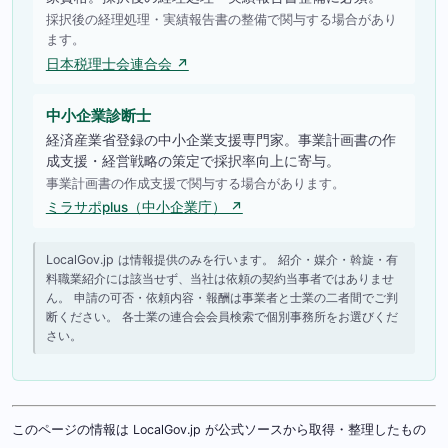
採択後の経理処理・実績報告書の整備で関与する場合があり
ます。
日本税理士会連合会 ↗
中小企業診断士
経済産業省登録の中小企業支援専門家。事業計画書の作
成支援・経営戦略の策定で採択率向上に寄与。
事業計画書の作成支援で関与する場合があります。
ミラサポplus（中小企業庁） ↗
LocalGov.jp は情報提供のみを行います。 紹介・媒介・斡旋・有
料職業紹介には該当せず、当社は依頼の契約当事者ではありませ
ん。 申請の可否・依頼内容・報酬は事業者と士業の二者間でご判
断ください。 各士業の連合会会員検索で個別事務所をお選びくだ
さい。
このページの情報は LocalGov.jp が公式ソースから取得・整理したもの