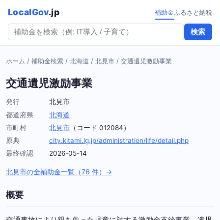
LocalGov
.jp
補助金
ふるさと納税
検索
ホーム
/
補助金検索
/
北海道
/
北見市
/
交通遺児激励事業
交通遺児激励事業
発行
北見市
都道府県
北海道
市町村
北見市
（コード 012084）
原典
city.kitami.lg.jp/administration/life/detail.php
最終確認
2026-05-14
北見市の全補助金一覧（76 件）→
概要
交通事故により親を失った児童に対する激励金支給事業。遺児