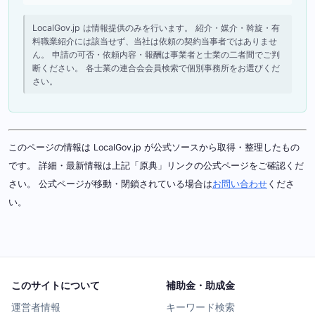
LocalGov.jp は情報提供のみを行います。 紹介・媒介・斡旋・有
料職業紹介には該当せず、当社は依頼の契約当事者ではありませ
ん。 申請の可否・依頼内容・報酬は事業者と士業の二者間でご判
断ください。 各士業の連合会会員検索で個別事務所をお選びくだ
さい。
このページの情報は LocalGov.jp が公式ソースから取得・整理したもの
です。 詳細・最新情報は上記「原典」リンクの公式ページをご確認くだ
さい。 公式ページが移動・閉鎖されている場合は
お問い合わせ
くださ
い。
このサイトについて
補助金・助成金
運営者情報
キーワード検索