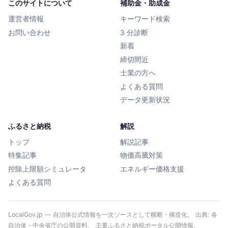
このサイトについて
補助金・助成金
運営者情報
キーワード検索
お問い合わせ
3 分診断
新着
締切間近
士業の方へ
よくある質問
データ更新状況
ふるさと納税
解説
トップ
解説記事
特集記事
物価高騰対策
控除上限額シミュレータ
エネルギー価格支援
よくある質問
LocalGov.jp — 自治体公式情報を一次ソースとして横断・構造化。 出典: 各
自治体・中央省庁の公開資料、 主要ふるさと納税ポータル公開情報、