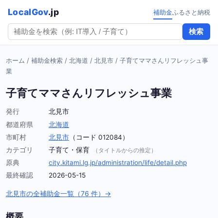
LocalGov
.jp
補助金
ふるさと納税
検索
ホーム
/
補助金検索
/
北海道
/
北見市
/
子育てママさんリフレッシュ事
業
子育てママさんリフレッシュ事業
発行
北見市
都道府県
北海道
市町村
北見市
（コード 012084）
カテゴリ
子育て・保育
（タイトルからの推定）
原典
city.kitami.lg.jp/administration/life/detail.php
最終確認
2026-05-15
北見市の全補助金一覧（76 件）→
概要