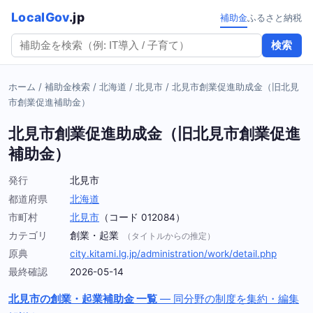
LocalGov
.jp
補助金
ふるさと納税
検索
ホーム
/
補助金検索
/
北海道
/
北見市
/
北見市創業促進助成金（旧北見
市創業促進補助金）
北見市創業促進助成金（旧北見市創業促進
補助金）
発行
北見市
都道府県
北海道
市町村
北見市
（コード 012084）
カテゴリ
創業・起業
（タイトルからの推定）
原典
city.kitami.lg.jp/administration/work/detail.php
最終確認
2026-05-14
北見市の創業・起業補助金 一覧
— 同分野の制度を集約・編集