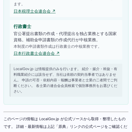
ます。
日本税理士会連合会 ↗
行政書士
官公署提出書類の作成・代理提出を独占業務とする国家
資格。補助金申請書類の作成代行が中核業務。
本制度の申請書類作成は行政書士の中核業務です。
日本行政書士会連合会 ↗
LocalGov.jp は情報提供のみを行います。 紹介・媒介・斡旋・有
料職業紹介には該当せず、当社は依頼の契約当事者ではありませ
ん。 申請の可否・依頼内容・報酬は事業者と士業の二者間でご判
断ください。 各士業の連合会会員検索で個別事務所をお選びくだ
さい。
このページの情報は LocalGov.jp が公式ソースから取得・整理したもの
です。 詳細・最新情報は上記「原典」リンクの公式ページをご確認くだ