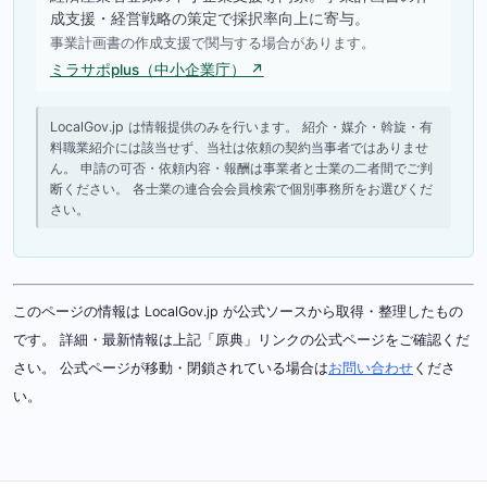
成支援・経営戦略の策定で採択率向上に寄与。
事業計画書の作成支援で関与する場合があります。
ミラサポplus（中小企業庁） ↗
LocalGov.jp は情報提供のみを行います。 紹介・媒介・斡旋・有
料職業紹介には該当せず、当社は依頼の契約当事者ではありませ
ん。 申請の可否・依頼内容・報酬は事業者と士業の二者間でご判
断ください。 各士業の連合会会員検索で個別事務所をお選びくだ
さい。
このページの情報は LocalGov.jp が公式ソースから取得・整理したもの
です。 詳細・最新情報は上記「原典」リンクの公式ページをご確認くだ
さい。 公式ページが移動・閉鎖されている場合は
お問い合わせ
くださ
い。