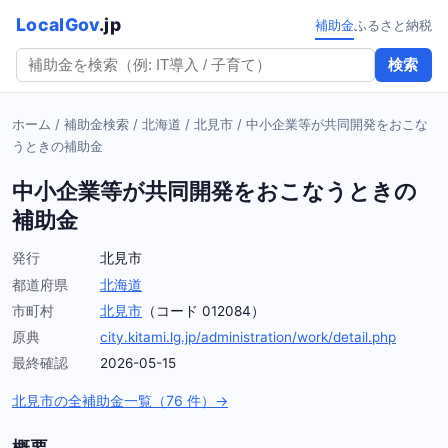
LocalGov
.jp
補助金
ふるさと納税
検索
ホーム
/
補助金検索
/
北海道
/
北見市
/
中小企業等が共同開発をおこな
うときの補助金
中小企業等が共同開発をおこなうときの
補助金
発行
北見市
都道府県
北海道
市町村
北見市
（コード 012084）
原典
city.kitami.lg.jp/administration/work/detail.php
最終確認
2026-05-15
北見市の全補助金一覧（76 件）→
概要