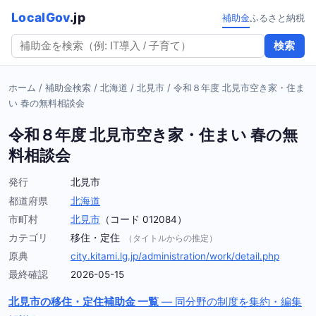
LocalGov
.jp
補助金
ふるさと納税
検索
ホーム
/
補助金検索
/
北海道
/
北見市
/
令和８年度 北見市空き家・住ま
い 春の無料相談会
令和８年度 北見市空き家・住まい 春の無
料相談会
発行
北見市
都道府県
北海道
市町村
北見市
（コード 012084）
カテゴリ
移住・定住
（タイトルからの推定）
原典
city.kitami.lg.jp/administration/work/detail.php
最終確認
2026-05-15
北見市の移住・定住補助金 一覧
— 同分野の制度を集約・編集