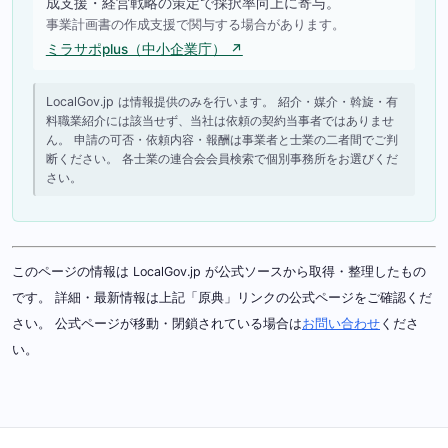
成支援・経営戦略の策定で採択率向上に寄与。
事業計画書の作成支援で関与する場合があります。
ミラサポplus（中小企業庁） ↗
LocalGov.jp は情報提供のみを行います。 紹介・媒介・斡旋・有
料職業紹介には該当せず、当社は依頼の契約当事者ではありませ
ん。 申請の可否・依頼内容・報酬は事業者と士業の二者間でご判
断ください。 各士業の連合会会員検索で個別事務所をお選びくだ
さい。
このページの情報は LocalGov.jp が公式ソースから取得・整理したもの
です。 詳細・最新情報は上記「原典」リンクの公式ページをご確認くだ
さい。 公式ページが移動・閉鎖されている場合は
お問い合わせ
くださ
い。