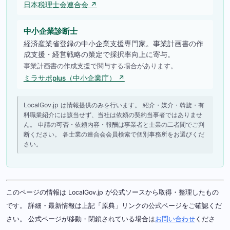
日本税理士会連合会 ↗
中小企業診断士
経済産業省登録の中小企業支援専門家。事業計画書の作
成支援・経営戦略の策定で採択率向上に寄与。
事業計画書の作成支援で関与する場合があります。
ミラサポplus（中小企業庁） ↗
LocalGov.jp は情報提供のみを行います。 紹介・媒介・斡旋・有
料職業紹介には該当せず、当社は依頼の契約当事者ではありませ
ん。 申請の可否・依頼内容・報酬は事業者と士業の二者間でご判
断ください。 各士業の連合会会員検索で個別事務所をお選びくだ
さい。
このページの情報は LocalGov.jp が公式ソースから取得・整理したもの
です。 詳細・最新情報は上記「原典」リンクの公式ページをご確認くだ
さい。 公式ページが移動・閉鎖されている場合は
お問い合わせ
くださ