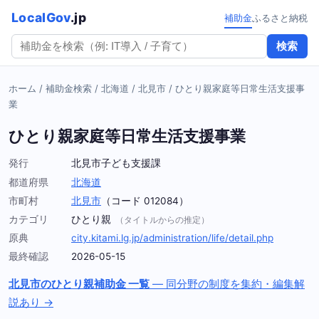
LocalGov
.jp
補助金
ふるさと納税
検索
ホーム
/
補助金検索
/
北海道
/
北見市
/
ひとり親家庭等日常生活支援事
業
ひとり親家庭等日常生活支援事業
発行
北見市子ども支援課
都道府県
北海道
市町村
北見市
（コード 012084）
カテゴリ
ひとり親
（タイトルからの推定）
原典
city.kitami.lg.jp/administration/life/detail.php
最終確認
2026-05-15
北見市のひとり親補助金 一覧
— 同分野の制度を集約・編集解
説あり →