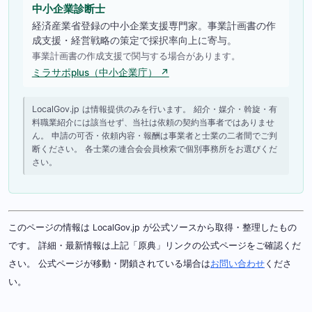
中小企業診断士
経済産業省登録の中小企業支援専門家。事業計画書の作
成支援・経営戦略の策定で採択率向上に寄与。
事業計画書の作成支援で関与する場合があります。
ミラサポplus（中小企業庁） ↗
LocalGov.jp は情報提供のみを行います。 紹介・媒介・斡旋・有
料職業紹介には該当せず、当社は依頼の契約当事者ではありませ
ん。 申請の可否・依頼内容・報酬は事業者と士業の二者間でご判
断ください。 各士業の連合会会員検索で個別事務所をお選びくだ
さい。
このページの情報は LocalGov.jp が公式ソースから取得・整理したもの
です。 詳細・最新情報は上記「原典」リンクの公式ページをご確認くだ
さい。 公式ページが移動・閉鎖されている場合は
お問い合わせ
くださ
い。