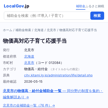
LocalGov
.jp
補助金
ふるさと納税
検索
ホーム
/
補助金検索
/
北海道
/
北見市
/
物価高対応子育て応援手当
物価高対応子育て応援手当
発行
北見市
都道府県
北海道
市町村
北見市
（コード 012084）
カテゴリ
物価高・給付金
（タイトルからの推定）
原典
city.kitami.lg.jp/administration/life/detail.php
最終確認
2026-05-15
北見市の物価高・給付金補助金 一覧
— 同分野の制度を集約・
編集解説あり →
北見市の全補助金一覧（76 件）→