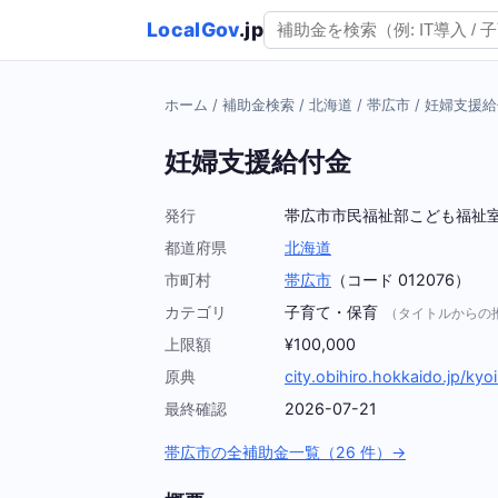
LocalGov
.jp
ホーム
/
補助金検索
/
北海道
/
帯広市
/
妊婦支援給
妊婦支援給付金
発行
帯広市市民福祉部こども福祉
都道府県
北海道
市町村
帯広市
（コード 012076）
カテゴリ
子育て・保育
（タイトルからの
上限額
¥100,000
原典
city.obihiro.hokkaido.jp/ky
最終確認
2026-07-21
帯広市の全補助金一覧（26 件）→