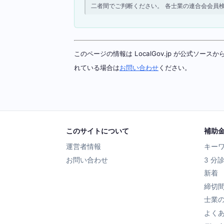
二者間でご判断ください。 各士業の連合会会員
このページの情報は LocalGov.jp が公式
れている場合は
お問い合わせ
ください。
このサイトについて
補助
運営者情報
キー
お問い合わせ
3 分
新着
締切
士業
よく