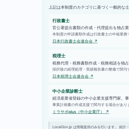
上記は本制度のカテゴリに基づく一般的な
行政書士
官公署提出書類の作成・代理提出を独占業
本制度の申請書類作成は行政書士の中核業務
日本行政書士会連合会 ↗
税理士
税務代理・税務書類作成・税務相談を独占
採択後の経理処理・実績報告書の整備で関与
日本税理士会連合会 ↗
中小企業診断士
経済産業省登録の中小企業支援専門家。事
事業計画書の作成支援で関与する場合があり
ミラサポplus（中小企業庁） ↗
LocalGov.jp は情報提供のみを行います