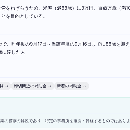
労をねぎらうため、米寿（満88歳）に3万円、百歳万歳（満1
ことを目的としている。
命で、昨年度の9月17日～当該年度の9月16日までに88歳を迎
歳に達した人
覧 →
締切間近の補助金 →
新着の補助金 →
）
士業の役割の解説であり、特定の事務所を推薦・斡旋するものではあり