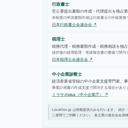
行政書士
官公署提出書類の作成・代理提出を独占業
本制度の申請書類作成は行政書士の中核業務
日本行政書士会連合会 ↗
税理士
税務代理・税務書類作成・税務相談を独占
採択後の経理処理・実績報告書の整備で関与
日本税理士会連合会 ↗
中小企業診断士
経済産業省登録の中小企業支援専門家。事
事業計画書の作成支援で関与する場合があり
ミラサポplus（中小企業庁） ↗
LocalGov.jp は情報提供のみを行います
二者間でご判断ください。 各士業の連合会会員