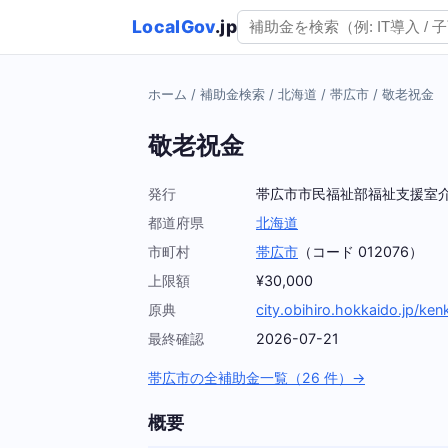
LocalGov
.jp
ホーム
/
補助金検索
/
北海道
/
帯広市
/
敬老祝金
敬老祝金
発行
帯広市市民福祉部福祉支援室
都道府県
北海道
市町村
帯広市
（コード 012076）
上限額
¥30,000
原典
city.obihiro.hokkaido.jp/ke
最終確認
2026-07-21
帯広市の全補助金一覧（26 件）→
概要