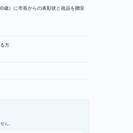
00歳）に市長からの表彰状と祝品を贈呈
える方
ません。