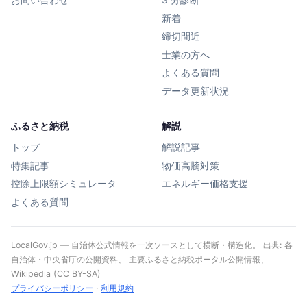
お問い合わせ
3 分診断
新着
締切間近
士業の方へ
よくある質問
データ更新状況
ふるさと納税
解説
トップ
解説記事
特集記事
物価高騰対策
控除上限額シミュレータ
エネルギー価格支援
よくある質問
LocalGov.jp — 自治体公式情報を一次ソースとして横断・構造化。 出典: 各
自治体・中央省庁の公開資料、 主要ふるさと納税ポータル公開情報、
Wikipedia (CC BY-SA)
プライバシーポリシー
·
利用規約