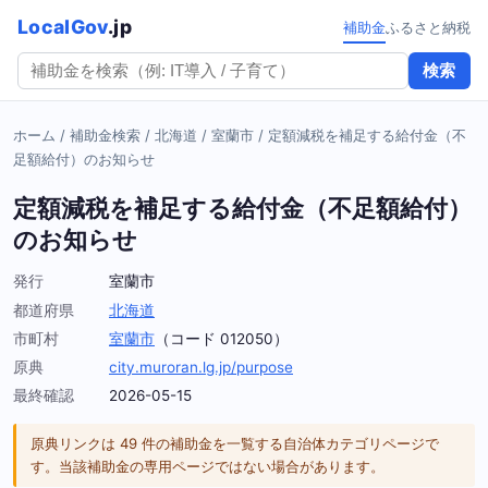
LocalGov
.jp
補助金
ふるさと納税
検索
ホーム
/
補助金検索
/
北海道
/
室蘭市
/
定額減税を補足する給付金（不
足額給付）のお知らせ
定額減税を補足する給付金（不足額給付）
のお知らせ
発行
室蘭市
都道府県
北海道
市町村
室蘭市
（コード 012050）
原典
city.muroran.lg.jp/purpose
最終確認
2026-05-15
原典リンクは 49 件の補助金を一覧する自治体カテゴリページで
す。当該補助金の専用ページではない場合があります。