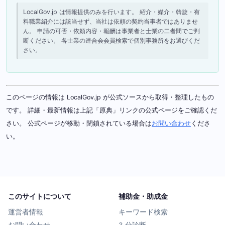
LocalGov.jp は情報提供のみを行います。 紹介・媒介・斡旋・有
料職業紹介には該当せず、当社は依頼の契約当事者ではありませ
ん。 申請の可否・依頼内容・報酬は事業者と士業の二者間でご判
断ください。 各士業の連合会会員検索で個別事務所をお選びくだ
さい。
このページの情報は LocalGov.jp が公式ソースから取得・整理したもの
です。 詳細・最新情報は上記「原典」リンクの公式ページをご確認くだ
さい。 公式ページが移動・閉鎖されている場合は
お問い合わせ
くださ
い。
このサイトについて
補助金・助成金
運営者情報
キーワード検索