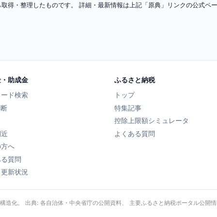
ソースから取得・整理したものです。 詳細・最新情報は上記「原典」リンクの公式
金・助成金
ふるさと納税
ワード検索
トップ
診断
特集記事
控除上限額シミュレータ
間近
よくある質問
の方へ
ある質問
タ更新状況
・構造化。 出典: 各自治体・中央省庁の公開資料、 主要ふるさと納税ポータル公開情報、 Wik