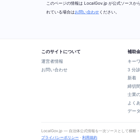
このページの情報は LocalGov.jp が公式
れている場合は
お問い合わせ
ください。
このサイトについて
補助
運営者情報
キー
お問い合わせ
3 分
新着
締切
士業
よく
デー
LocalGov.jp — 自治体公式情報を一次ソースとして横断
プライバシーポリシー
·
利用規約