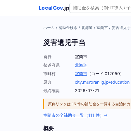
LocalGov
.jp
ホーム
/
補助金検索
/
北海道
/
室蘭市
/
災害遺児手
災害遺児手当
発行
室蘭市
都道府県
北海道
市町村
室蘭市
（コード 012050）
原典
city.muroran.lg.jp/education
最終確認
2026-07-21
原典リンクは 16 件の補助金を一覧する自治
室蘭市の全補助金一覧（111 件）→
概要