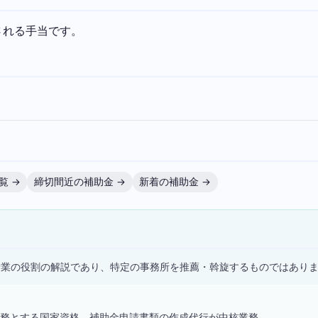
される手当です。
覧 →
締切間近の補助金 →
新着の補助金 →
）
士業の役割の解説であり、特定の事務所を推薦・斡旋するものではあり
務とする国家資格。補助金申請書類の作成代行が中核業務。