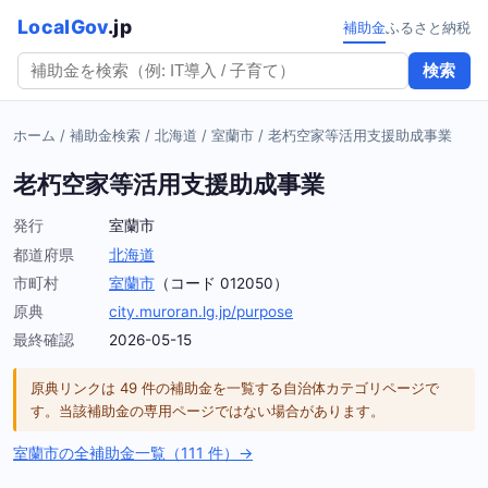
LocalGov
.jp
補助金
ふるさと納税
検索
ホーム
/
補助金検索
/
北海道
/
室蘭市
/
老朽空家等活用支援助成事業
老朽空家等活用支援助成事業
発行
室蘭市
都道府県
北海道
市町村
室蘭市
（コード 012050）
原典
city.muroran.lg.jp/purpose
最終確認
2026-05-15
原典リンクは 49 件の補助金を一覧する自治体カテゴリページで
す。当該補助金の専用ページではない場合があります。
室蘭市の全補助金一覧（111 件）→