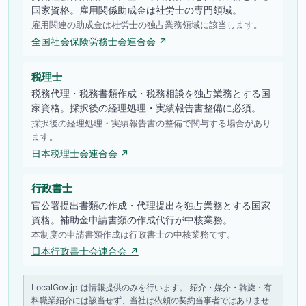
国家資格。雇用関係助成金は社労士の専門領域。
雇用関連の助成金は社労士の独占業務領域に該当します。
全国社会保険労務士会連合会 ↗
税理士
税務代理・税務書類作成・税務相談を独占業務とする国
家資格。採択後の経理処理・実績報告書整備に必須。
採択後の経理処理・実績報告書の整備で関与する場合があり
ます。
日本税理士会連合会 ↗
行政書士
官公署提出書類の作成・代理提出を独占業務とする国家
資格。補助金申請書類の作成代行が中核業務。
本制度の申請書類作成は行政書士の中核業務です。
日本行政書士会連合会 ↗
LocalGov.jp は情報提供のみを行います。 紹介・媒介・斡旋・有
料職業紹介には該当せず、当社は依頼の契約当事者ではありませ