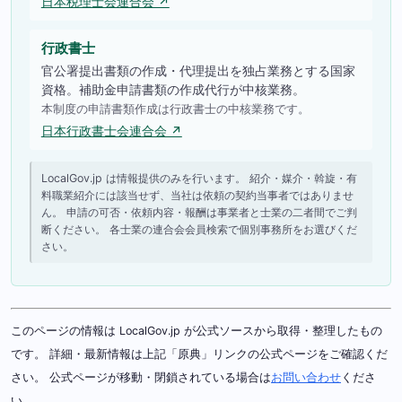
日本税理士会連合会 ↗
行政書士
官公署提出書類の作成・代理提出を独占業務とする国家
資格。補助金申請書類の作成代行が中核業務。
本制度の申請書類作成は行政書士の中核業務です。
日本行政書士会連合会 ↗
LocalGov.jp は情報提供のみを行います。 紹介・媒介・斡旋・有
料職業紹介には該当せず、当社は依頼の契約当事者ではありませ
ん。 申請の可否・依頼内容・報酬は事業者と士業の二者間でご判
断ください。 各士業の連合会会員検索で個別事務所をお選びくだ
さい。
このページの情報は LocalGov.jp が公式ソースから取得・整理したもの
です。 詳細・最新情報は上記「原典」リンクの公式ページをご確認くだ
さい。 公式ページが移動・閉鎖されている場合は
お問い合わせ
くださ
い。