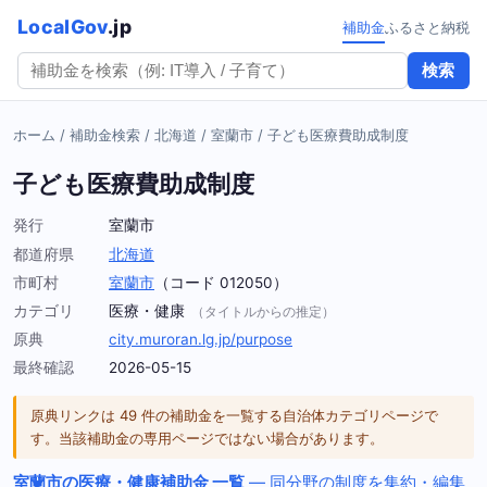
LocalGov
.jp
補助金
ふるさと納税
検索
ホーム
/
補助金検索
/
北海道
/
室蘭市
/
子ども医療費助成制度
子ども医療費助成制度
発行
室蘭市
都道府県
北海道
市町村
室蘭市
（コード 012050）
カテゴリ
医療・健康
（タイトルからの推定）
原典
city.muroran.lg.jp/purpose
最終確認
2026-05-15
原典リンクは 49 件の補助金を一覧する自治体カテゴリページで
す。当該補助金の専用ページではない場合があります。
室蘭市の医療・健康補助金 一覧
— 同分野の制度を集約・編集